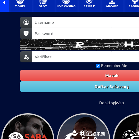
TOGEL
SLOT
LIVE CASINO
SPORT
ARCADE
SABU
Remember Me
Masuk
Daftar Sekarang
Desktop
Wap