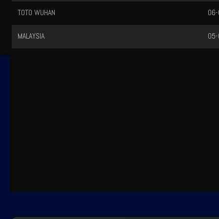
TOTO WUHAN
06-
MALAYSIA
05-