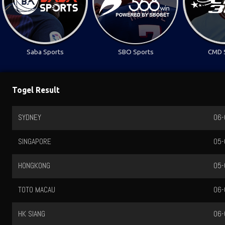
Saba Sports
SBO Sports
CMD 
Togel Result
SYDNEY
06-
SINGAPORE
05-
HONGKONG
05-
TOTO MACAU
06-
HK SIANG
06-