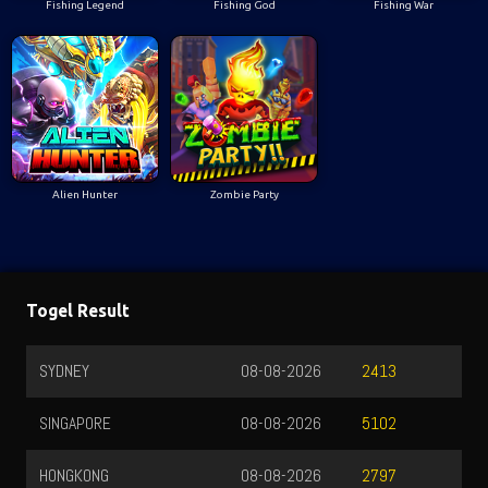
Fishing Legend
Fishing God
Fishing War
Alien Hunter
Zombie Party
Togel Result
SYDNEY
08-08-2026
2413