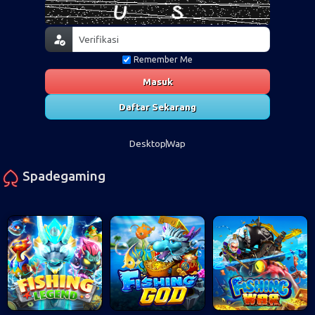
Remember Me
Masuk
Daftar Sekarang
Desktop
Wap
Spadegaming