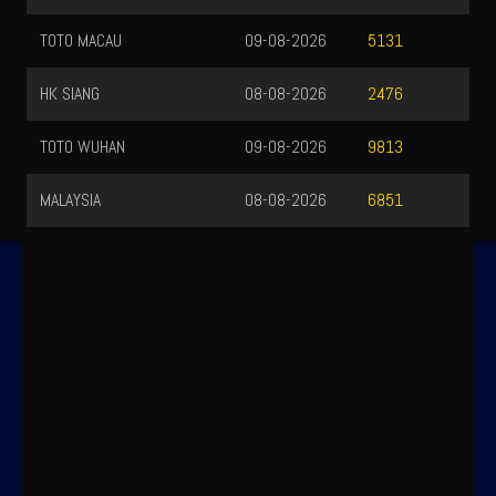
SINGAPORE
08-08-2026
5102
HONGKONG
08-08-2026
2797
TOTO MACAU
09-08-2026
5131
HK SIANG
08-08-2026
2476
TOTO WUHAN
09-08-2026
9813
MALAYSIA
08-08-2026
6851