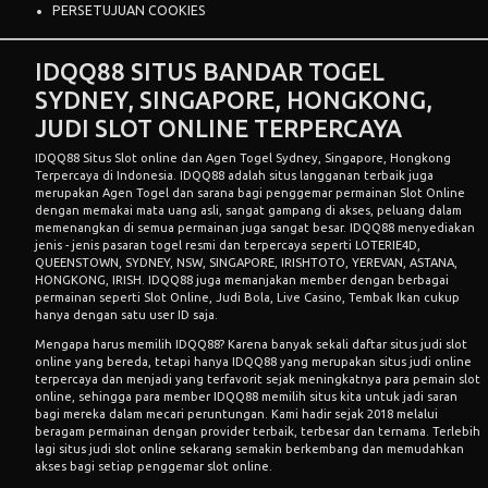
PERSETUJUAN COOKIES
IDQQ88 SITUS BANDAR TOGEL
SYDNEY, SINGAPORE, HONGKONG,
JUDI SLOT ONLINE TERPERCAYA
IDQQ88
Situs Slot online dan Agen Togel Sydney, Singapore, Hongkong
Terpercaya di Indonesia. IDQQ88 adalah situs langganan terbaik juga
merupakan Agen Togel dan sarana bagi penggemar permainan Slot Online
dengan memakai mata uang asli, sangat gampang di akses, peluang dalam
memenangkan di semua permainan juga sangat besar. IDQQ88 menyediakan
jenis - jenis pasaran togel resmi dan terpercaya seperti LOTERIE4D,
QUEENSTOWN, SYDNEY, NSW, SINGAPORE, IRISHTOTO, YEREVAN, ASTANA,
HONGKONG, IRISH. IDQQ88 juga memanjakan member dengan berbagai
permainan seperti Slot Online, Judi Bola, Live Casino, Tembak Ikan cukup
hanya dengan satu user ID saja.
Mengapa harus memilih IDQQ88? Karena banyak sekali daftar situs judi
slot
online
yang bereda, tetapi hanya IDQQ88 yang merupakan situs judi online
terpercaya dan menjadi yang terfavorit sejak meningkatnya para pemain slot
online, sehingga para member IDQQ88 memilih situs kita untuk jadi saran
bagi mereka dalam mecari peruntungan. Kami hadir sejak 2018 melalui
beragam permainan dengan provider terbaik, terbesar dan ternama. Terlebih
lagi situs judi slot online sekarang semakin berkembang dan memudahkan
akses bagi setiap penggemar slot online.