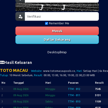
Remember Me
Masuk
Daftar Sekarang
Desktop
Wap
Hasil Keluaran
TOTO MACAU
Website:
www.totomacaupools.co
, Hari:
Setiap Hari | 6x Res
Tutup:
10 Menit Sebelum
, Result:
00.00, 13.00, 16.00, 19.00, 22.00,23.00 WIB
No
Tanggal
Hari
Pasaran
Result
1
09 Aug 2026
Minggu
TTM - 812
7545
2
09 Aug 2026
Minggu
TTM - 811
5131
3
08 Aug 2026
Sabtu
TTM - 810
1109
4
08 Aug 2026
Sabtu
TTM - 809
6525