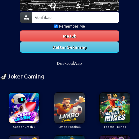
Remember Me
Masuk
Daftar Sekarang
Desktop
Wap
Joker Gaming