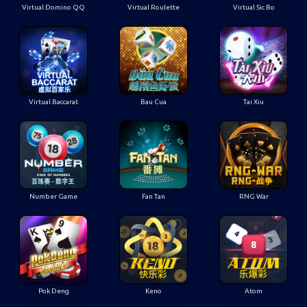
Virtual Domino QQ
Virtual Roulette
Virtual Sic Bo
Virtual Baccarat
Bau Cua
Tai Xiu
Number Game
Fan Tan
RNG War