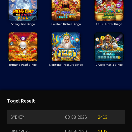
Football Strike
Zodiac Bingo
Koi Bingo
Sheng Xiao Bingo
Caishen Riches Bingo
Chilli Hunter Bingo
Burning Pearl Bingo
Neptune Treasure Bingo
Crypto Mania Bingo
Togel Result