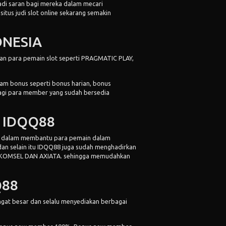
jadi saran bagi mereka dalam mecari
itus judi slot online sekarang semakin
ONESIA
ran para pemain slot seperti PRAGMATIC PLAY,
ts
Laplandia Train
m bonus seperti bonus harian, bonus
bagi para member yang sudah bersedia
 IDQQ88
top dalam membantu para pemain dalam
dan selain itu IDQQ88 juga sudah menghadirkan
ELKOMSEL DAN AXIATA. sehingga memudahkan
Q88
lisk
Wild West Girls
angat besar dan selalu menyediakan berbagai