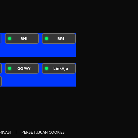
BNI
BRI
7
Disco Jockey
GOPAY
LinkAja
its
Three Kingdoms
RIVASI
|
PERSETUJUAN COOKIES