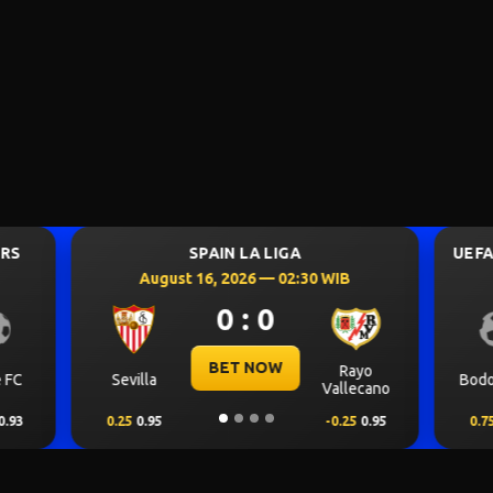
k's Treasure
Golden Temple
Super Ri
IERS
SPAIN LA LIGA
August 16, 2026 — 00:30 WIB
0 : 0
BET NOW
amo
Alaves
Getafe
Celt
reb
0.82
0.00
0.57
0.00
-0.67
0.2
oney Tree
Fruit Ripe
Magic Aca