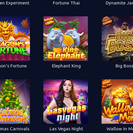
en Experiment
Fortune Thai
Dynamite Ja
on's Fortune
Elephant King
Big Bos
tmas Carnivals
Las Vegas Night
Wallow In M