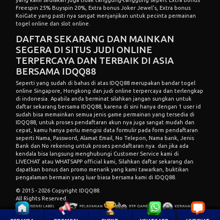
yang kami sediakan juga tidak tanggung-tanggung sepert Extra bonus
Freespin 25% Buyspin 20%, Extra bonus Joker Jewel's, Extra bonus
KoiGate yang pasti nya sangat menjanjikan untuk pecinta permainan
togel online
dan slot online.
DAFTAR SEKARANG DAN MAINKAN
SEGERA DI SITUS JUDI ONLINE
TERPERCAYA DAN TERBAIK DI ASIA
BERSAMA IDQQ88
Seperti yang sudah di bahas di atas IDQQ88 merupakan
bandar togel
online Singapore, Hongkong dan judi online terpercaya dan terlengkap
di indonesia. Apabila anda berminat silahkan jangan sungkan untuk
daftar sekarang bersama IDQQ88, karena di sini hanya dengan 1 user id
sudah bisa memainkan semua jenis game permainan yang tersedia di
IDQQ88, untuk proses pendaftaran akun nya juga sangat mudah dan
cepat, kamu hanya perlu mengisi data formulir pada form pendaftaran
seperti Nama, Password, Alamat Email, No Telepon, Nama bank, Jenis
Bank dan No rekening untuk proses pendaftaran nya. dan jika ada
kendala bisa langsung menghubungi Customer Service kami di
LIVECHAT atau WHATSAPP official kami, Silahkan daftar sekarang dan
dapatkan bonus dan promo menarik yang kami tawarkan, buktikan
pengalaman bermain yang luar biasa bersama kami di IDQQ88.
© 2015 - 2026 Copyright IDQQ88.
All Rights Reserved.