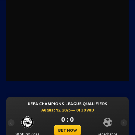
UEFA CHAMPIONS LEAGUE QUALIFIERS
August 12, 2026 — 01:30 WIB
0 : 0
Previous
Next
BET NOW
SK Sturm Graz
Fenerbahce