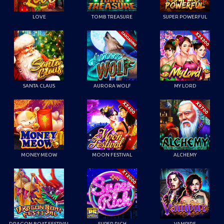
LOVE
TOMB TREASURE
SUPER POWERFUL
SANTA CLAUS
AURORA WOLF
MY LORD
MONEY MEOW
MOON FESTIVAL
ALCHEMY
DRAGON BOAT FESTIVAL
SUPER RICH
VAMPIRE