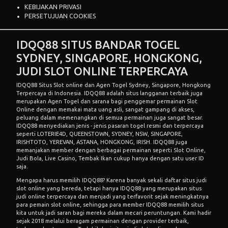
TENTANG KAMI
BANTUAN
PERATURAN
INFORMASI BANK
HUBUNGI KAMI
KEBIJAKAN PRIVASI
PERSETUJUAN COOKIES
IDQQ88 SITUS BANDAR TOGEL
SYDNEY, SINGAPORE, HONGKONG,
JUDI SLOT ONLINE TERPERCAYA
IDQQ88
Situs Slot online dan Agen Togel Sydney, Singapore, Hongkong
Terpercaya di Indonesia. IDQQ88 adalah situs langganan terbaik juga
merupakan Agen Togel dan sarana bagi penggemar permainan Slot
Online dengan memakai mata uang asli, sangat gampang di akses,
peluang dalam memenangkan di semua permainan juga sangat besar.
IDQQ88 menyediakan jenis - jenis pasaran togel resmi dan terpercaya
seperti LOTERIE4D, QUEENSTOWN, SYDNEY, NSW, SINGAPORE,
IRISHTOTO, YEREVAN, ASTANA, HONGKONG, IRISH. IDQQ88 juga
memanjakan member dengan berbagai permainan seperti Slot Online,
Judi Bola, Live Casino, Tembak Ikan cukup hanya dengan satu user ID
saja.
Mengapa harus memilih IDQQ88? Karena banyak sekali daftar situs judi