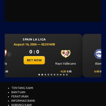
SPAIN LA LIGA
August 16, 2026 — 00:30 WIB
0 : 0
Previous
Next
BET NOW
Alaves
Getafe
0.00
0.62
0.00
-0.72