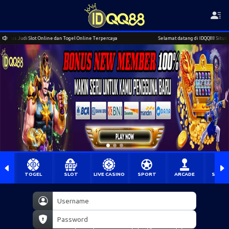
 Judi Slot Online dan Togel Online Terpercaya
Selamat datang di IDQQ88 Situs Judi Sl
TOGEL
SLOT
LIVE CASINO
SPORT
ARCADE
SABU