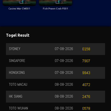
Casino War CW001
Fish Prawn Crab F001
Togel Result
SYDNEY
07-08-2026
0158
SINGAPORE
07-08-2026
7907
HONGKONG
07-08-2026
9943
TOTO MACAU
08-08-2026
4072