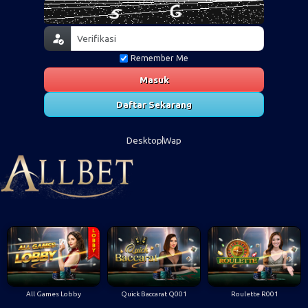
Remember Me
Masuk
Daftar Sekarang
Desktop
Wap