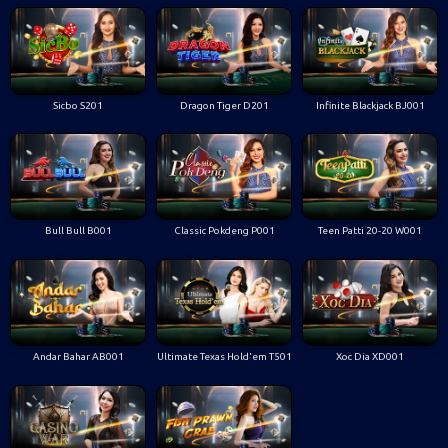
All Games Lobby
Quick Baccarat Q001
Roulette R001
Sicbo S201
Dragon Tiger D201
Infinite Blackjack BJ001
Bull Bull B001
Classic Pokdeng P001
Teen Patti 20-20 W001
Andar Bahar AB001
Ultimate Texas Hold'em T501
Xoc Dia XD001