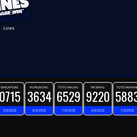
Lines
SINGAPORE
HONGKONG
TOTO MACAU
HK SIANG
TOTO WUHA
0715
3634
6529
9220
588
5/8/2026
6/8/2026
7/8/2026
6/8/2026
7/8/2026