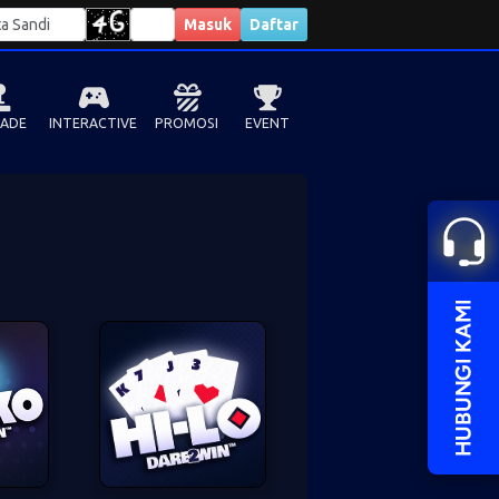
 Judi Slot Online dan Togel Online Terpercaya
Masuk
Daftar
ADE
INTERACTIVE
PROMOSI
EVENT