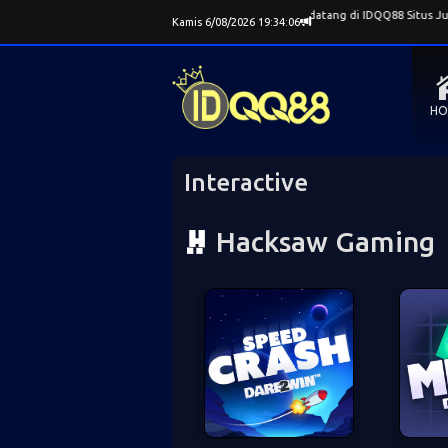
Selamat datang di IDQQ88 Situs Judi Slo
Kamis 6/08/2026 19:34:06
HO
Interactive
Hacksaw Gaming