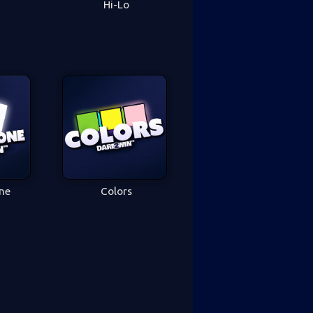
Hi-Lo
ne
Colors