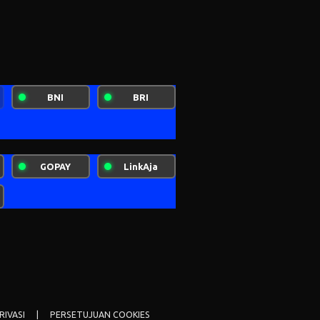
BNI
BRI
GOPAY
LinkAja
RIVASI
|
PERSETUJUAN COOKIES