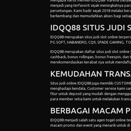
menjadi yang terfavorit sejak meningkatnya par
peruntungan. Kami hadir sejak 2018 melalui bera
berkembang dan memudahkan akses bagi setiap
IDQQ88 SITUS JUDI 
IDQQ88 merupakan situs judi slot online terpe
PG SOFT, HABANERO, CQ9, SPADE GAMING, T
IDQQ88 merupakan daftar situs
judi slot
online
cashback, bonus rollingan, bonus freespin, da
merekomendasikan kerabat nya untuk mendaftar
KEMUDAHAN TRANSAK
Situs judi online IDQQ88 juga memiliki CUSTO
menghadapi kendala, Customer service kami sa
fitur untuk deposit yang mudah dengan meng
para member setia kami untuk melakukan transa
BERBAGAI MACAM P
IDQQ88 menjadi salah satu
agen togel
online te
macam promo dan event yang menarik untuk di 