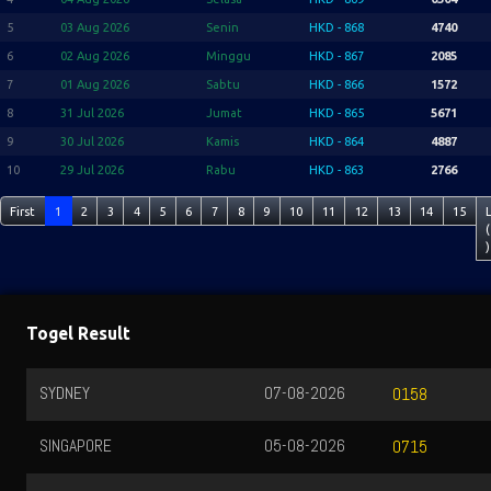
5
03 Aug 2026
Senin
HKD - 868
4740
6
02 Aug 2026
Minggu
HKD - 867
2085
7
01 Aug 2026
Sabtu
HKD - 866
1572
8
31 Jul 2026
Jumat
HKD - 865
5671
9
30 Jul 2026
Kamis
HKD - 864
4887
10
29 Jul 2026
Rabu
HKD - 863
2766
First
1
2
3
4
5
6
7
8
9
10
11
12
13
14
15
(
)
Togel Result
SYDNEY
07-08-2026
0158
SINGAPORE
05-08-2026
0715