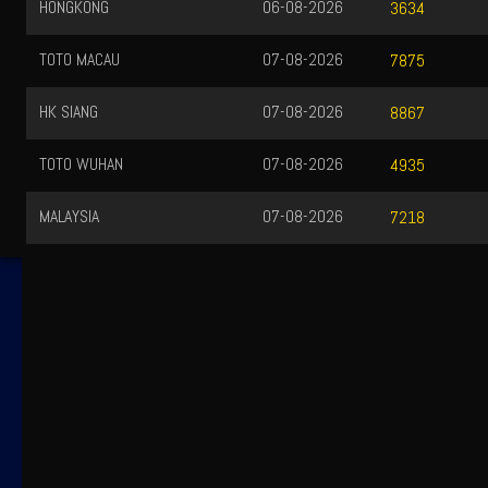
HONGKONG
06-08-2026
3634
TOTO MACAU
07-08-2026
7875
HK SIANG
07-08-2026
8867
TOTO WUHAN
07-08-2026
4935
MALAYSIA
07-08-2026
7218