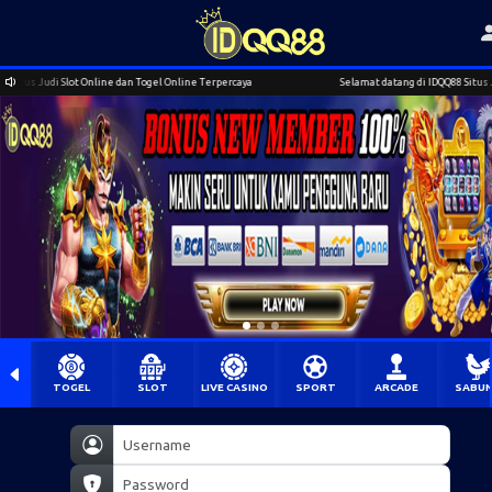
us Judi Slot Online dan Togel Online Terpercaya
Selamat datang di IDQQ88 Situs Judi 
TOGEL
SLOT
LIVE CASINO
SPORT
ARCADE
SABU