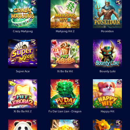
Mahjong Hit +
Mahjong Hit
Mahjong Hit 2+
Crazy Mahjong
Mahjong Hit 2
Poseidon
Super Ace
Xi Bo Ba Hit
Bounty Loki