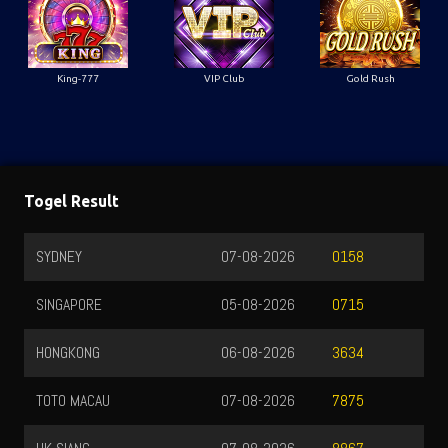
Emperor Treasure
Golden Toad
Lucky Fish
King-777
VIP Club
Gold Rush
Togel Result
SYDNEY
07-08-2026
0158
SINGAPORE
05-08-2026
0715
HONGKONG
06-08-2026
3634