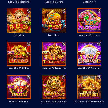
Lucky - 88 Diamond
Lucky - 88 Drum
Golden 777
Fa Da Cai
Triple Fish
Wealth - 88 Flower
Wealth - 88 Riches
Wealth - 88 Treasures
Wealth - 88 Diamond