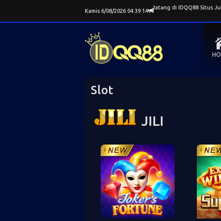
Selamat datang di IDQQ88 Situs Judi Slo
Kamis 6/08/2026 04:39:15
HO
Slot
JILI