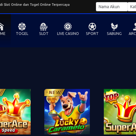
t Online dan Togel Online Terpercaya
Selamat datang di IDQQ88 Situs 
ME
TOGEL
SLOT
LIVE CASINO
SPORT
SABUNG
ARC