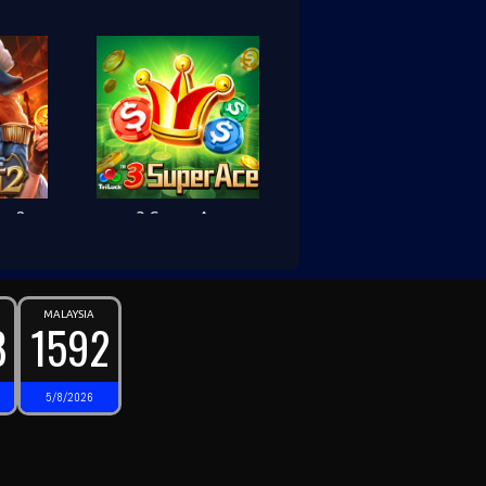
en 2
3 Super Ace
N
MALAYSIA
8
1592
5/8/2026
Legend
Bison Fortune Coins