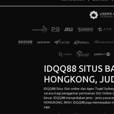
Money Pot Deluxe
Luc
IDQQ88 SITUS B
HONGKONG, JUD
IDQQ88
Situs Slot online dan Agen Togel Sydne
sarana bagi penggemar permainan Slot Online 
besar. IDQQ88 menyediakan jenis - jenis pas
3 Witchs Lamp
Boxi
HONGKONG, IRISH. IDQQ88 juga memanjakan memb
saja.
Mengapa harus memilih IDQQ88? Karena banyak s