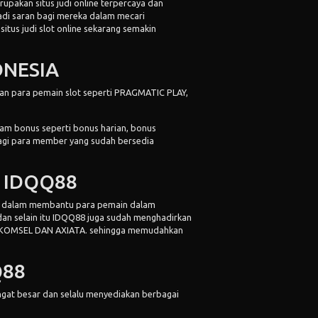
jadi saran bagi mereka dalam mecari
itus judi slot online sekarang semakin
ONESIA
ran para pemain slot seperti PRAGMATIC PLAY,
m bonus seperti bonus harian, bonus
re 2
Fruity Wheel
bagi para member yang sudah bersedia
 IDQQ88
top dalam membantu para pemain dalam
dan selain itu IDQQ88 juga sudah menghadirkan
ELKOMSEL DAN AXIATA. sehingga memudahkan
Q88
ggy
3 Coin Treasures
angat besar dan selalu menyediakan berbagai