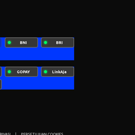
BNI
BRI
n
20 Blazing Clover
GOPAY
LinkAja
s 3x3
Money Coming 2
RIVASI
|
PERSETUJUAN COOKIES