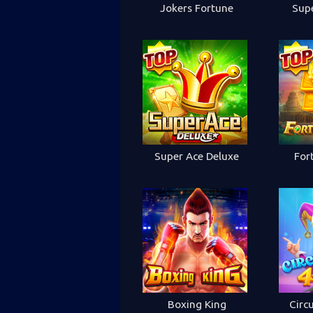
Jokers Fortune
Sup
Super Ace Deluxe
For
Boxing King
Circ