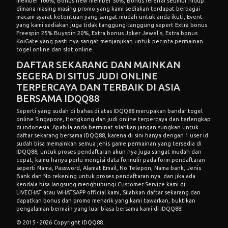
member 100%, Bonus new member 50%, Bonus referral seumur hidup.
dimana masing masing promo yang kami sediakan terdapat berbagai
macam syarat ketentuan yang sangat mudah untuk anda ikuti, Event
yang kami sediakan juga tidak tanggung-tanggung sepert Extra bonus
Freespin 25% Buyspin 20%, Extra bonus Joker Jewel's, Extra bonus
KoiGate yang pasti nya sangat menjanjikan untuk pecinta permainan
togel online
dan slot online.
DAFTAR SEKARANG DAN MAINKAN
SEGERA DI SITUS JUDI ONLINE
TERPERCAYA DAN TERBAIK DI ASIA
BERSAMA IDQQ88
Seperti yang sudah di bahas di atas IDQQ88 merupakan
bandar togel
online Singapore, Hongkong dan judi online terpercaya dan terlengkap
di indonesia. Apabila anda berminat silahkan jangan sungkan untuk
daftar sekarang bersama IDQQ88, karena di sini hanya dengan 1 user id
sudah bisa memainkan semua jenis game permainan yang tersedia di
IDQQ88, untuk proses pendaftaran akun nya juga sangat mudah dan
cepat, kamu hanya perlu mengisi data formulir pada form pendaftaran
seperti Nama, Password, Alamat Email, No Telepon, Nama bank, Jenis
Bank dan No rekening untuk proses pendaftaran nya. dan jika ada
kendala bisa langsung menghubungi Customer Service kami di
LIVECHAT atau WHATSAPP official kami, Silahkan daftar sekarang dan
dapatkan bonus dan promo menarik yang kami tawarkan, buktikan
pengalaman bermain yang luar biasa bersama kami di IDQQ88.
© 2015 - 2026 Copyright IDQQ88.