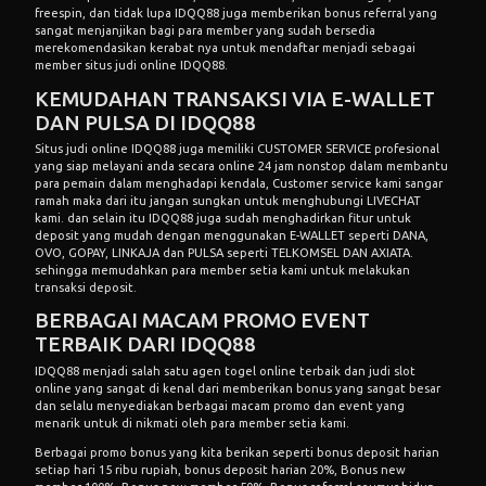
freespin, dan tidak lupa IDQQ88 juga memberikan bonus referral yang
sangat menjanjikan bagi para member yang sudah bersedia
merekomendasikan kerabat nya untuk mendaftar menjadi sebagai
member situs judi online IDQQ88.
KEMUDAHAN TRANSAKSI VIA E-WALLET
DAN PULSA DI IDQQ88
Situs judi online IDQQ88 juga memiliki CUSTOMER SERVICE profesional
yang siap melayani anda secara online 24 jam nonstop dalam membantu
para pemain dalam menghadapi kendala, Customer service kami sangar
ramah maka dari itu jangan sungkan untuk menghubungi LIVECHAT
kami. dan selain itu IDQQ88 juga sudah menghadirkan fitur untuk
deposit yang mudah dengan menggunakan E-WALLET seperti DANA,
OVO, GOPAY, LINKAJA dan PULSA seperti TELKOMSEL DAN AXIATA.
sehingga memudahkan para member setia kami untuk melakukan
transaksi deposit.
BERBAGAI MACAM PROMO EVENT
TERBAIK DARI IDQQ88
IDQQ88 menjadi salah satu
agen togel
online terbaik dan judi slot
online yang sangat di kenal dari memberikan bonus yang sangat besar
dan selalu menyediakan berbagai macam promo dan event yang
menarik untuk di nikmati oleh para member setia kami.
Berbagai promo bonus yang kita berikan seperti bonus deposit harian
setiap hari 15 ribu rupiah, bonus deposit harian 20%, Bonus new