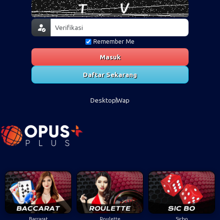
Remember Me
Masuk
Daftar Sekarang
Desktop
Wap
Baccarat
Roulette
Sicbo