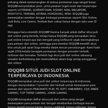
peluang dalam memenangkan di semua permainan juga sangat besar.
IDQQ88 menyediakan jenis - jenis pasaran togel resmi dan terpercaya
seperti LOTERIE4D, QUEENSTOWN, SYDNEY, NSW, SINGAPORE,
IRISHTOTO, YEREVAN, ASTANA, HONGKONG, IRISH. IDQQ88 juga
memanjakan member dengan berbagai permainan seperti Slot Online,
Judi Bola, Live Casino, Tembak Ikan cukup hanya dengan satu user ID
saja.
Mengapa harus memilih IDQQ88? Karena banyak sekali daftar situs judi
slot online
yang bereda, tetapi hanya IDQQ88 yang merupakan situs
judi online terpercaya dan menjadi yang terfavorit sejak meningkatnya
para pemain slot online, sehingga para member IDQQ88 memilih situs
kita untuk jadi saran bagi mereka dalam mecari peruntungan. Kami hadir
sejak 2018 melalui beragam permainan dengan provider terbaik,
terbesar dan ternama. Terlebih lagi situs judi slot online sekarang
semakin berkembang dan memudahkan akses bagi setiap penggemar
slot online.
IDQQ88 SITUS JUDI SLOT ONLINE
TERPERCAYA DI INDONESIA
IDQQ88 merupakan situs judi slot online terpercaya di indonesia
dengan menyediakan 7 provider slot terbaik untuk memanjaran para
pemain slot seperti PRAGMATIC PLAY, PG SOFT, HABANERO, CQ9, SPADE
GAMING, TOP TREND GAMING, JOKER GAMING.
IDQQ88 merupakan daftar situs
judi slot
online yang sangat
memanjakan para pemain slot dengan memberikan berbagai macam
bonus seperti bonus harian, bonus cashback, bonus rollingan, bonus