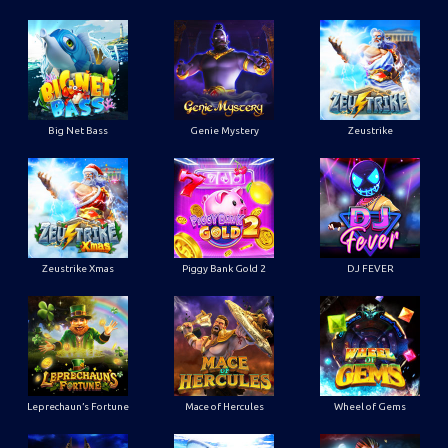
Big Net Bass
Genie Mystery
Zeustrike
Zeustrike Xmas
Piggy Bank Gold 2
DJ FEVER
Leprechaun’s Fortune
Mace of Hercules
Wheel of Gems