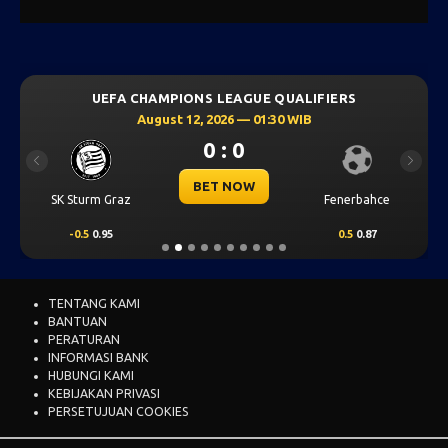
UEFA CHAMPIONS LEAGUE QUALIFIERS
August 12, 2026 — 01:30 WIB
0 : 0
Previous
Next
BET NOW
SK Sturm Graz
Fenerbahce
-0.5
0.95
0.5
0.87
TENTANG KAMI
BANTUAN
PERATURAN
INFORMASI BANK
HUBUNGI KAMI
KEBIJAKAN PRIVASI
PERSETUJUAN COOKIES