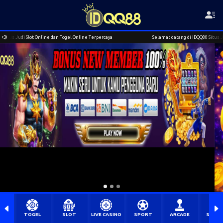
 Slot Online dan Togel Online Terpercaya
Selamat datang di IDQQ88 Situs Judi Slot Onl
TOGEL
SLOT
LIVE CASINO
SPORT
ARCADE
SABU