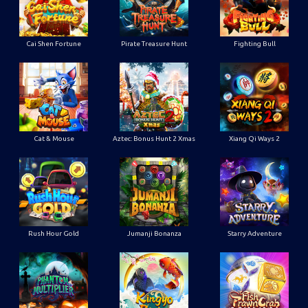
Cai Shen Fortune
Pirate Treasure Hunt
Fighting Bull
Cat & Mouse
Aztec: Bonus Hunt 2 Xmas
Xiang Qi Ways 2
Rush Hour Gold
Jumanji Bonanza
Starry Adventure