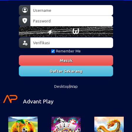
Remember Me
Masuk
Daftar Sekarang
Desktop
Wap
Advant Play