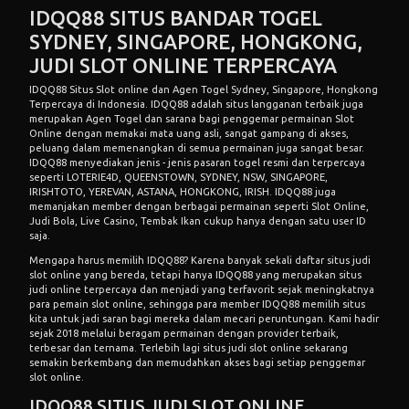
IDQQ88 SITUS BANDAR TOGEL
SYDNEY, SINGAPORE, HONGKONG,
JUDI SLOT ONLINE TERPERCAYA
IDQQ88
Situs Slot online dan Agen Togel Sydney, Singapore, Hongkong
Terpercaya di Indonesia. IDQQ88 adalah situs langganan terbaik juga
merupakan Agen Togel dan sarana bagi penggemar permainan Slot
Online dengan memakai mata uang asli, sangat gampang di akses,
peluang dalam memenangkan di semua permainan juga sangat besar.
IDQQ88 menyediakan jenis - jenis pasaran togel resmi dan terpercaya
seperti LOTERIE4D, QUEENSTOWN, SYDNEY, NSW, SINGAPORE,
IRISHTOTO, YEREVAN, ASTANA, HONGKONG, IRISH. IDQQ88 juga
memanjakan member dengan berbagai permainan seperti Slot Online,
Judi Bola, Live Casino, Tembak Ikan cukup hanya dengan satu user ID
saja.
Mengapa harus memilih IDQQ88? Karena banyak sekali daftar situs judi
slot online
yang bereda, tetapi hanya IDQQ88 yang merupakan situs
judi online terpercaya dan menjadi yang terfavorit sejak meningkatnya
para pemain slot online, sehingga para member IDQQ88 memilih situs
kita untuk jadi saran bagi mereka dalam mecari peruntungan. Kami hadir
sejak 2018 melalui beragam permainan dengan provider terbaik,
terbesar dan ternama. Terlebih lagi situs judi slot online sekarang
semakin berkembang dan memudahkan akses bagi setiap penggemar
slot online.
IDQQ88 SITUS JUDI SLOT ONLINE