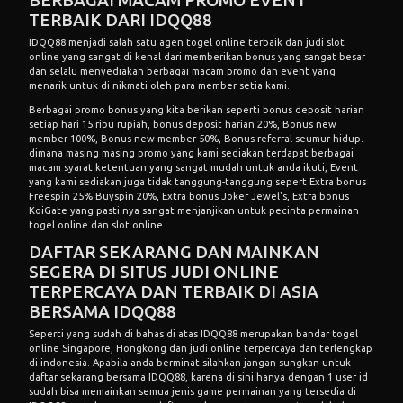
BERBAGAI MACAM PROMO EVENT
TERBAIK DARI IDQQ88
IDQQ88 menjadi salah satu
agen togel
online terbaik dan judi slot
online yang sangat di kenal dari memberikan bonus yang sangat besar
dan selalu menyediakan berbagai macam promo dan event yang
menarik untuk di nikmati oleh para member setia kami.
Berbagai promo bonus yang kita berikan seperti bonus deposit harian
setiap hari 15 ribu rupiah, bonus deposit harian 20%, Bonus new
member 100%, Bonus new member 50%, Bonus referral seumur hidup.
dimana masing masing promo yang kami sediakan terdapat berbagai
macam syarat ketentuan yang sangat mudah untuk anda ikuti, Event
yang kami sediakan juga tidak tanggung-tanggung sepert Extra bonus
Freespin 25% Buyspin 20%, Extra bonus Joker Jewel's, Extra bonus
KoiGate yang pasti nya sangat menjanjikan untuk pecinta permainan
togel online
dan slot online.
DAFTAR SEKARANG DAN MAINKAN
SEGERA DI SITUS JUDI ONLINE
TERPERCAYA DAN TERBAIK DI ASIA
BERSAMA IDQQ88
Seperti yang sudah di bahas di atas IDQQ88 merupakan
bandar togel
online Singapore, Hongkong dan judi online terpercaya dan terlengkap
di indonesia. Apabila anda berminat silahkan jangan sungkan untuk
daftar sekarang bersama IDQQ88, karena di sini hanya dengan 1 user id
sudah bisa memainkan semua jenis game permainan yang tersedia di