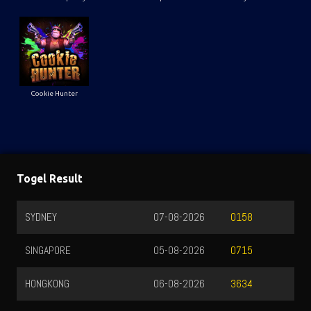
Cookie Hunter
Togel Result
SYDNEY
07-08-2026
0158
SINGAPORE
05-08-2026
0715
HONGKONG
06-08-2026
3634