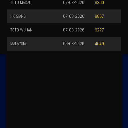
TOTO MACAU
07-08-2026
6300
HK SIANG
07-08-2026
8867
TOTO WUHAN
07-08-2026
9227
MALAYSIA
06-08-2026
4549