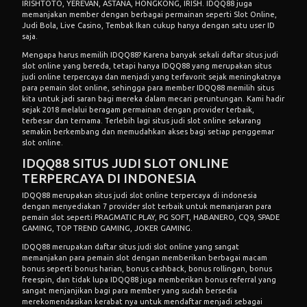
IRISHTOTO, YEREVAN, ASTANA, HONGKONG, IRISH. IDQQ88 juga
memanjakan member dengan berbagai permainan seperti Slot Online,
Judi Bola, Live Casino, Tembak Ikan cukup hanya dengan satu user ID
saja.
Mengapa harus memilih IDQQ88? Karena banyak sekali daftar situs judi
slot online
yang bereda, tetapi hanya IDQQ88 yang merupakan situs
judi online terpercaya dan menjadi yang terfavorit sejak meningkatnya
para pemain slot online, sehingga para member IDQQ88 memilih situs
kita untuk jadi saran bagi mereka dalam mecari peruntungan. Kami hadir
sejak 2018 melalui beragam permainan dengan provider terbaik,
terbesar dan ternama. Terlebih lagi situs judi slot online sekarang
semakin berkembang dan memudahkan akses bagi setiap penggemar
slot online.
IDQQ88 SITUS JUDI SLOT ONLINE
TERPERCAYA DI INDONESIA
IDQQ88 merupakan situs judi slot online terpercaya di indonesia
dengan menyediakan 7 provider slot terbaik untuk memanjaran para
pemain slot seperti PRAGMATIC PLAY, PG SOFT, HABANERO, CQ9, SPADE
GAMING, TOP TREND GAMING, JOKER GAMING.
IDQQ88 merupakan daftar situs
judi slot
online yang sangat
memanjakan para pemain slot dengan memberikan berbagai macam
bonus seperti bonus harian, bonus cashback, bonus rollingan, bonus
freespin, dan tidak lupa IDQQ88 juga memberikan bonus referral yang
sangat menjanjikan bagi para member yang sudah bersedia
merekomendasikan kerabat nya untuk mendaftar menjadi sebagai