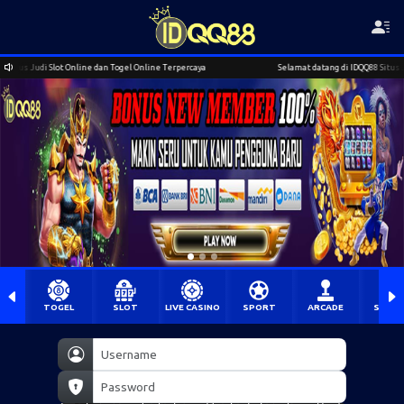
us Judi Slot Online dan Togel Online Terpercaya
Selamat datang di IDQQ88 Situs Judi 
TOGEL
SLOT
LIVE CASINO
SPORT
ARCADE
SABU