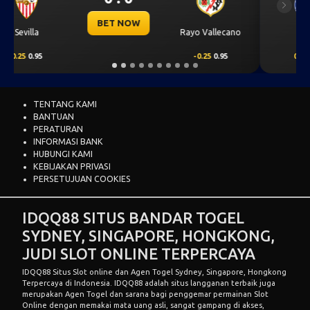
Previous
Next
BET NOW
lecano
Alaves
Getafe
.95
0.00
0.62
0.00
-0.72
TENTANG KAMI
BANTUAN
PERATURAN
INFORMASI BANK
HUBUNGI KAMI
KEBIJAKAN PRIVASI
PERSETUJUAN COOKIES
IDQQ88 SITUS BANDAR TOGEL
SYDNEY, SINGAPORE, HONGKONG,
JUDI SLOT ONLINE TERPERCAYA
IDQQ88
Situs Slot online dan Agen Togel Sydney, Singapore, Hongkong
Terpercaya di Indonesia. IDQQ88 adalah situs langganan terbaik juga
merupakan Agen Togel dan sarana bagi penggemar permainan Slot
Online dengan memakai mata uang asli, sangat gampang di akses,