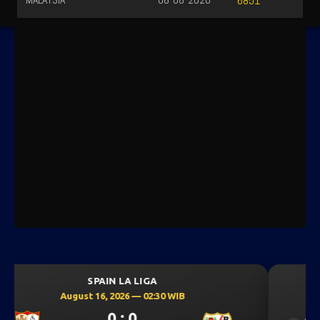
MALAYSIA
08-08-2026
6851
SPAIN LA LIGA
August 16, 2026 — 00:30 WIB
0 : 0