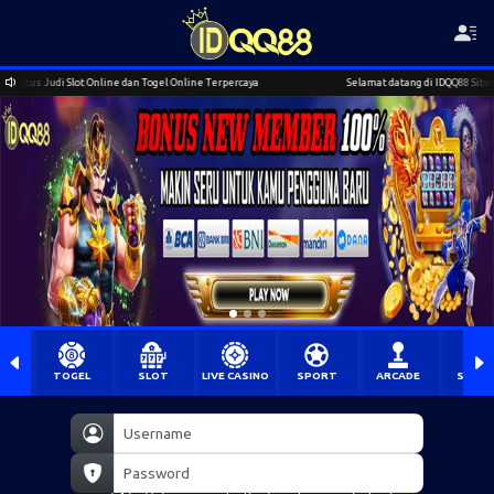
tus Judi Slot Online dan Togel Online Terpercaya
Selamat datang di IDQQ88 Situs Judi
TOGEL
SLOT
LIVE CASINO
SPORT
ARCADE
SABU