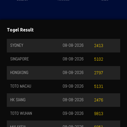
Togel Result
SYDNEY
08-08-2026
2413
SINGAPORE
08-08-2026
5102
HONGKONG
08-08-2026
2797
TOTO MACAU
09-08-2026
5131
HK SIANG
08-08-2026
2476
TOTO WUHAN
09-08-2026
9813