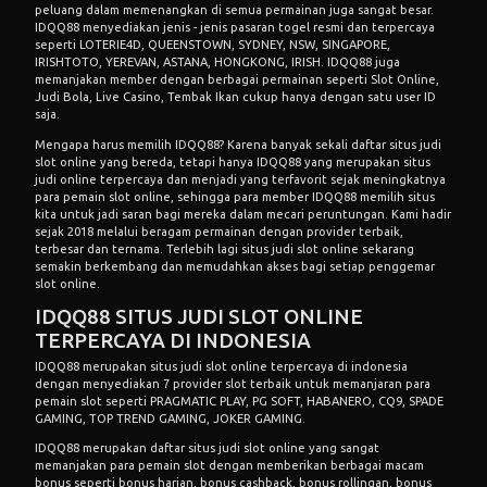
peluang dalam memenangkan di semua permainan juga sangat besar.
IDQQ88 menyediakan jenis - jenis pasaran togel resmi dan terpercaya
seperti LOTERIE4D, QUEENSTOWN, SYDNEY, NSW, SINGAPORE,
IRISHTOTO, YEREVAN, ASTANA, HONGKONG, IRISH. IDQQ88 juga
memanjakan member dengan berbagai permainan seperti Slot Online,
Judi Bola, Live Casino, Tembak Ikan cukup hanya dengan satu user ID
saja.
Mengapa harus memilih IDQQ88? Karena banyak sekali daftar situs judi
slot online
yang bereda, tetapi hanya IDQQ88 yang merupakan situs
judi online terpercaya dan menjadi yang terfavorit sejak meningkatnya
para pemain slot online, sehingga para member IDQQ88 memilih situs
kita untuk jadi saran bagi mereka dalam mecari peruntungan. Kami hadir
sejak 2018 melalui beragam permainan dengan provider terbaik,
terbesar dan ternama. Terlebih lagi situs judi slot online sekarang
semakin berkembang dan memudahkan akses bagi setiap penggemar
slot online.
IDQQ88 SITUS JUDI SLOT ONLINE
TERPERCAYA DI INDONESIA
IDQQ88 merupakan situs judi slot online terpercaya di indonesia
dengan menyediakan 7 provider slot terbaik untuk memanjaran para
pemain slot seperti PRAGMATIC PLAY, PG SOFT, HABANERO, CQ9, SPADE
GAMING, TOP TREND GAMING, JOKER GAMING.
IDQQ88 merupakan daftar situs
judi slot
online yang sangat
memanjakan para pemain slot dengan memberikan berbagai macam
bonus seperti bonus harian, bonus cashback, bonus rollingan, bonus